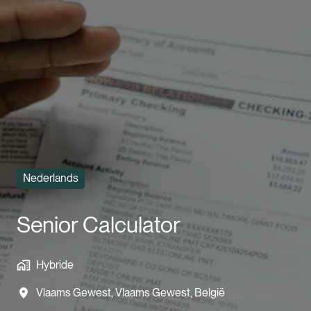
Nederlands
Senior Calculator
Hybride
Vlaams Gewest
,
Vlaams Gewest
,
België