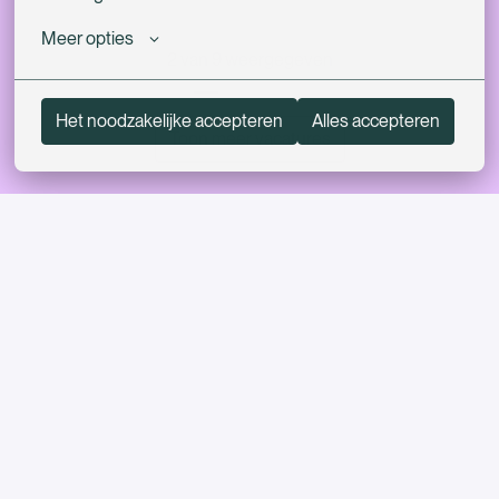
Meer opties
2 van 9 weergegeven
Het noodzakelijke accepteren
Alles accepteren
Toon meer vacatures
Werken via Made By Talents
Together, we write the next chapter of 
Over Made by Talents